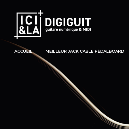
ICI & L
Guitares Midi &
ACCUEIL
MEILLEUR JACK CABLE PÉDALBOARD