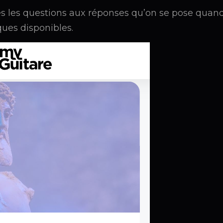
s les questions aux réponses qu’on se pose quan
ues disponibles.