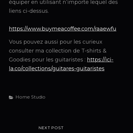
équiper en utilisant n’importe lequel des
liens ci-dessus.
https://www.buymeacoffee.com/raaewfu
Vous pouvez aussi pour les curieux
consulter ma collection de T-shirts &
Goodies pour les guitaristes :
https://ici-
la.co/collections/guitares-guitaristes
Categories
Home Studio
Post
NEXT POST
NEXT