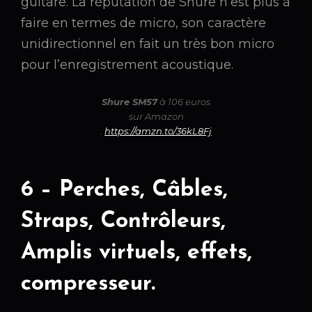
guitare. La réputation de Shure n’est plus à
faire en termes de micro, son caractère
unidirectionnel en fait un très bon micro
pour l’enregistrement acoustique.
Shure SM57
à 106 euros
sur Amazon
.
https://amzn.to/36kL8Fj
6 – Perches, Câbles,
Straps, Contrôleurs,
Amplis virtuels, effets,
compresseur.