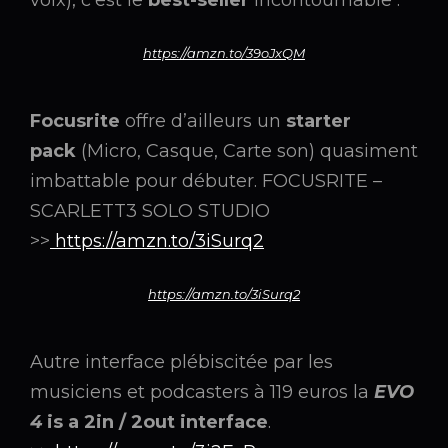
https://amzn.to/39oJxQM
Focusrite
offre d’ailleurs un
starter
pack
(Micro, Casque, Carte son) quasiment
imbattable pour débuter. FOCUSRITE –
SCARLETT3 SOLO STUDIO
>>
https://amzn.to/3iSurq2
https://amzn.to/3iSurq2
Autre interface plébiscitée par les
musiciens et podcasters à 119 euros la
EVO
4
is a 2in / 2out interface
.